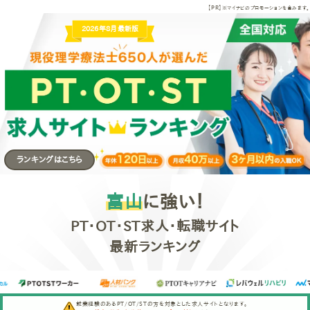
【PR】
PT・OT・ST求人サイトランキン
※マイナビのプロモーションを含みます。
2026年8月
最新版
ランキングはこちら
富山
に強い！
PT・OT・ST求人・転職サイト
最新ランキング
就業経験のあるPT/OT/STの方を対象とした求人サイトとなります。