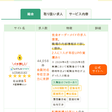
総合
取り扱い求人
サービス内容
サイト名
求人数
特徴
詳細
完全オーダーメイドの求人
提案
。
職場の内部情報まで詳し
く提供。
2人に1人が年収UPの実
績あり
44,058
※ 2024年4月〜2025年8月
イチ押し！
件
実績において転職者のうち登
公式
全国対応
サイトへ
録時年収より転職後年収が上
レバウェルリハビリ
年収交渉
がった人の割合
力に定評
S
総合評価
入職後のフォローあり
大変素晴らしい
LINE相談可
逆指名可
面接同行
専任担当
履歴書添削
面接対策
給与交渉
転職実績40年以上
の大