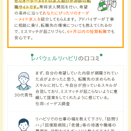
せたオーダーメイドの求人紹介が好評の転
職サイトです。
常時求人開拓を行い、希望
の条件に沿って
あなたにぴったりのオーダ
ーメイド求人を
紹介してもらえます。 アドバイザーが丁寧
に相談に乗り、転職先の環境についても教えてくれるの
で、ミスマッチが起こりづらく、
6ヶ月以内の短期転職
でも
安心です。
レバウェルリハビリ
の口コミ
まず、自分の希望していた内容が網羅されてい
た点がよかったと思う。 転職先の求められる
スキルに対して、今自分が持っているスキルが
合致しており、ミスマッチが起こらないように意
30代男性
識して提案をしてくれたように感じている。
引用：イーデス調査
リハビリでの仕事の幅を教えて下さり、「訪問リ
ハ」「回復期病院」「老健」等の待遇や職場の