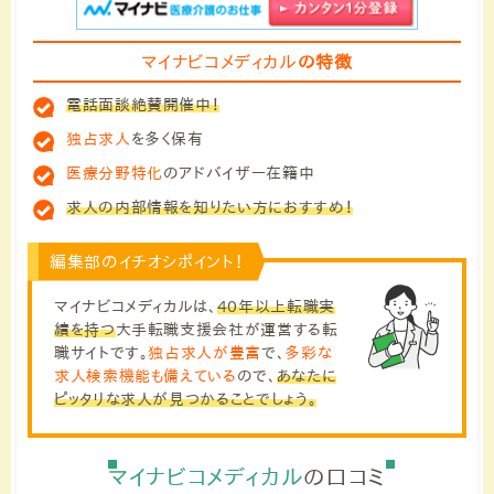
マイナビコメディカル
の特徴
電話面談絶賛開催中！
独占求人
を多く保有
医療分野特化
のアドバイザー在籍中
求人の内部情報を知りたい方におすすめ！
編集部のイチオシポイント！
マイナビコメディカルは、
40年以上転職実
績を持つ
大手転職支援会社が運営する転
職サイトです。
独占求人が豊富
で、
多彩な
求人検索機能も備えている
ので、
あなたに
ピッタリな求人が見つかることでしょう。
マイナビコメディカル
の口コミ