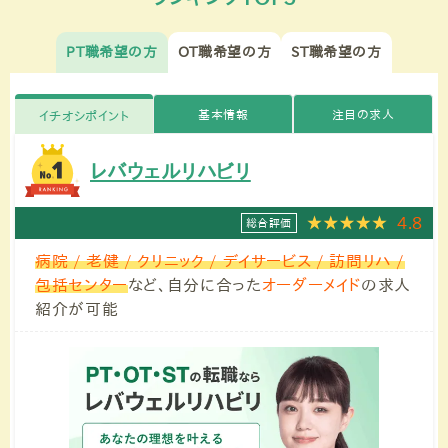
PT職希望の方
OT職希望の方
ST職希望の方
基本情報
注目の求人
イチオシポイント
レバウェルリハビリ
4.8
総合評価
病院 / 老健 / クリニック / デイサービス / 訪問リハ /
包括センター
など、自分に合った
オーダーメイド
の求人
紹介が可能