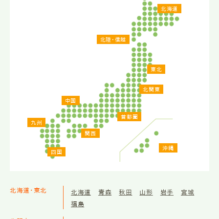
北海道
北陸・信越
東北
北関東
中国
首都圏
九州
関西
沖縄
四国
北海道・東北
北海道
青森
秋田
山形
岩手
宮城
福島