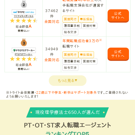
手転職支援会社が運営す
37462
るサイト
公式
件
マイナビコメディカル
サイトへ
面接同行
専任担当
全国対応
A
履歴書添削
面接対策
総合評価
素晴らしい
給与交渉
※
年間転職成功者3万の
転職サイト
34949
公式
件
面接同行
専任担当
PTOTSTワーカー
サイトへ
全国対応
履歴書添削
面接対策
A
総合評価
給与交渉
素晴らしい
もっと見る
▼
※トライト全体実績・
22歳以下や学生・新卒はサポート対象外
です。ご登録されない
ようお願いいたします！
現役理学療法士650人が選んだ
PT・OT・ST求人転職エージェント
ランキングTOP5