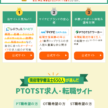
新卒/学生/無資格の方はサポート対象外
となります。
当サイト人気No1！
マイナビブランドの安心
手厚いサポート体制＆
感
選考対策
病院 / 老健 / クリニック
転職支援実績40年以
年間転職成功者3万人
/ デイサービス / 訪問リ
※トライト全体
上！
業界トップクラスの求
の転職サイト
ハ / 包括センター
など、
実績
人数＆豊富な非公開求
自分に合った
オーダーメ
人
イド
の求人紹介が可能
公式サイト
公式サイト
公式サイト
PT職希望の方
OT職希望の方
ST職希望の方