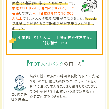
医療・介護業界に特化した転職サイト
です。
厳選されたリハビリ専門のアドバイザーが
在籍
しており、
利用者数は年間で10,000
人以上
です。求人先の職場環境が気になる方は、
Web上
で職場見学ができるので転職活動が不安な方は利用し
ましょう。
年間利用者1万人以上！上場企業が運営する専
門転職サービス
PTOT人材バンク
の口コミ
結婚を機に家族との時間や長期的収入の安定
をもとめて転職活動を始めました。家から近く
希望に沿った求人をたくさん紹介してくださり、
その中から見学＋面接という形で選考をすす
20代男性
め無事内定を頂きました。
理学療法士