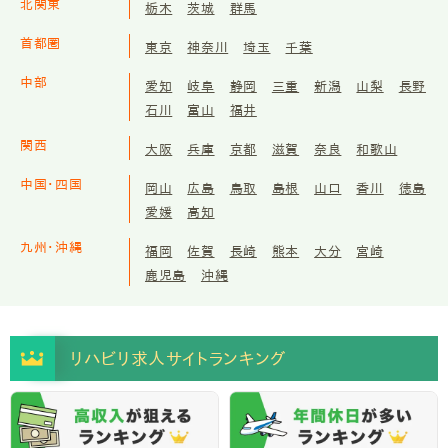
北関東
栃木
茨城
群馬
首都圏
東京
神奈川
埼玉
千葉
中部
愛知
岐阜
静岡
三重
新潟
山梨
長野
石川
富山
福井
関西
大阪
兵庫
京都
滋賀
奈良
和歌山
中国・四国
岡山
広島
鳥取
島根
山口
香川
徳島
愛媛
高知
九州・沖縄
福岡
佐賀
長崎
熊本
大分
宮崎
鹿児島
沖縄
リハビリ求人サイトランキング