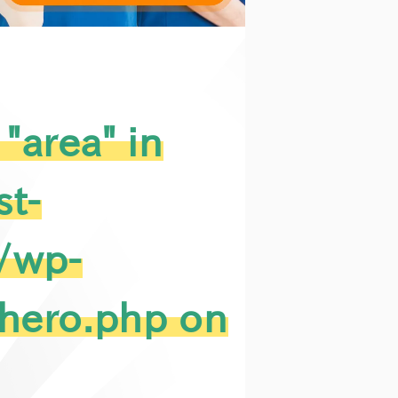
"area" in
t-
l/wp-
/hero.php
on