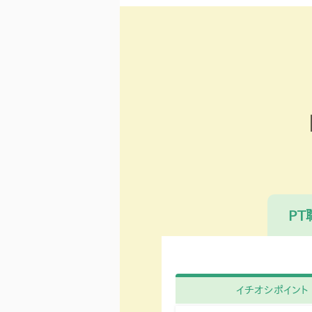
※トライト全体実績・
22歳以下や学生
P
イチオシポイント