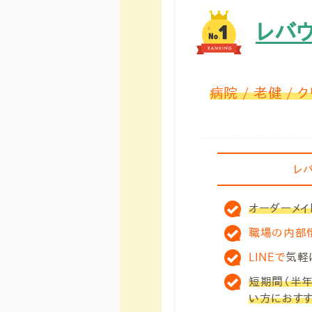
レバ
病院 / 老健 / 
レ
オーダーメ
職場の内部
LINEで
気軽
短期間（半
い方におすす