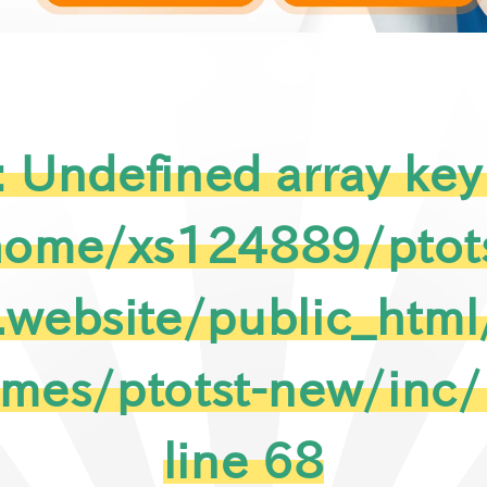
: Undefined array key 
home/xs124889/ptots
.website/public_htm
emes/ptotst-new/inc
line
68