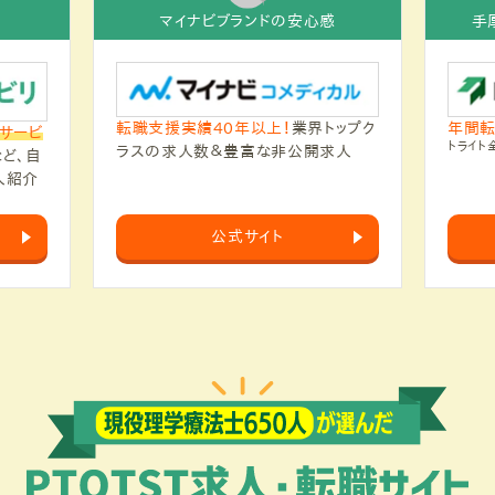
マイナビブランドの安心感
手
転職支援実績40年以上！
業界トップク
年間転
イサービ
トライト
ラスの求人数＆豊富な非公開求人
など、自
人紹介
公式サイト