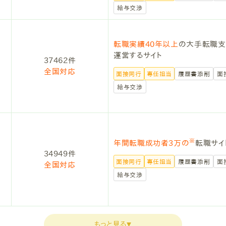
給与交渉
転職実績40年以上
の大手転職支
運営するサイト
37462件
全国対応
面接同行
専任担当
履歴書添削
面
給与交渉
※
年間転職成功者3万の
転職サイ
34949件
面接同行
専任担当
履歴書添削
面
全国対応
給与交渉
もっと見る
▼