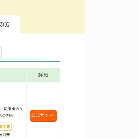
の方
詳細
いて転職者のう
公式
サイトへ
人の割合
指名可
接対策