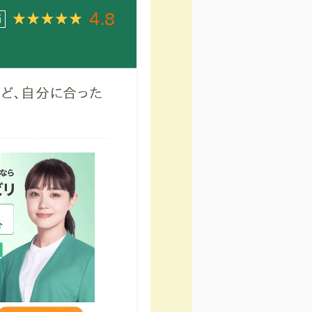
4.8
価
など、自分に合った