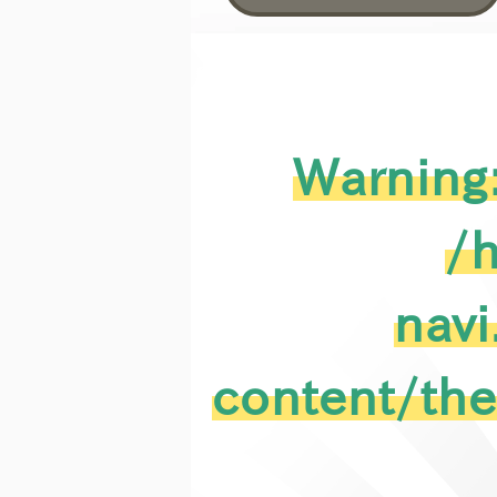
Warning
/
navi
content/th