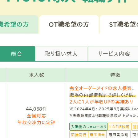
T職希望の方
OT職希望の方
ST職希望
総合
取り扱い求人
サービス内容
求人数
特徴
完全オーダーメイドの求人提案
。
職場の内部情報まで詳しく提供。
2人に1人が年収UPの実績あり
44,058件
※ 2024年4月〜2025年8月実績にお
全国対応
ち登録時年収より転職後年収が上がった
年収交渉力に定評
入職後のフォローあり
LINE相談可
逆
面接同行
専任担当
履歴書添削
面