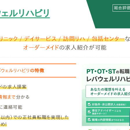
総合評
ウェルリハビリ
クリニック / デイサービス / 訪問リハ / 包括センター
オーダーメイド
の求人紹介が可能
バウェルリハビリ
の特徴
イドの求人提案
情報まで
分かる
に連絡可能
年以内）での正社員転職を実現した
め!