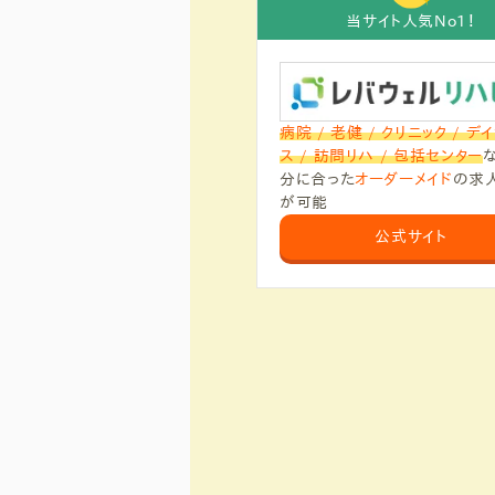
当サイト人気No1！
病院 / 老健 / クリニック / デ
ス / 訪問リハ / 包括センター
分に合った
オーダーメイド
の求
が可能
公式サイト