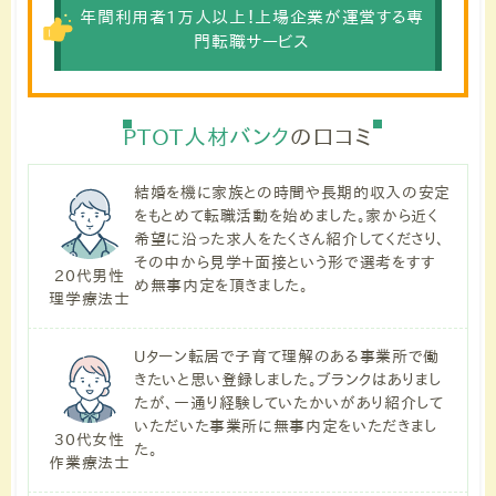
年間利用者1万人以上！上場企業が運営する専
門転職サービス
PTOT人材バンク
の口コミ
結婚を機に家族との時間や長期的収入の安定
をもとめて転職活動を始めました。家から近く
希望に沿った求人をたくさん紹介してくださり、
その中から見学＋面接という形で選考をすす
20代男性
め無事内定を頂きました。
理学療法士
Uターン転居で子育て理解のある事業所で働
きたいと思い登録しました。ブランクはありまし
たが、一通り経験していたかいがあり紹介して
いただいた事業所に無事内定をいただきまし
30代女性
た。
作業療法士