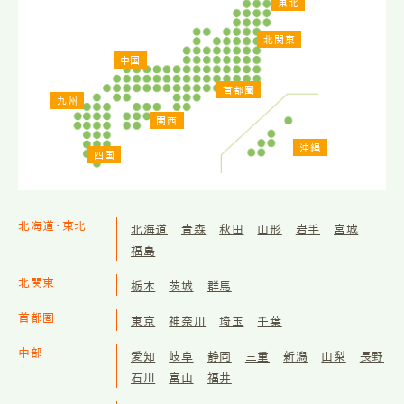
東北
北関東
中国
首都圏
九州
関西
沖縄
四国
北海道・東北
北海道
青森
秋田
山形
岩手
宮城
福島
北関東
栃木
茨城
群馬
首都圏
東京
神奈川
埼玉
千葉
中部
愛知
岐阜
静岡
三重
新潟
山梨
長野
石川
富山
福井