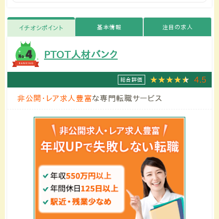
基本情報
注目の求人
イチオシポイント
PTOT人材バンク
4.5
総合評価
非公開・レア求人豊富
な専門転職サービス