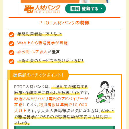
PTOT人材バンク
の特徴
年間利用者数1万人以上
Web上から職場見学が可能
非公開・レア求人
が豊富
上場企業のサービスを受けたい方に！
編集部のイチオシポイント！
PTOT人材バンクは、
上場企業が運営する
医療・介護業界に特化した転職サイト
です。
厳選されたリハビリ専門のアドバイザーが
在籍
しており、
利用者数は年間で10,000
人以上
です。求人先の職場環境が気になる方は、
Web上
で職場見学ができるので転職活動が不安な方は利用し
ましょう。