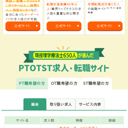
病院 / 老健 / クリニック
転職支援実績40年以
年間転職成功者3万人
/ デイサービス / 訪問リ
※トライト全体
上！
業界トップクラスの求
の転職サイト
ハ / 包括センター
など、
実績
人数＆豊富な非公開求
自分に合った
オーダーメ
人
イド
の求人紹介が可能
公式サイト
公式サイト
公式サイト
PT職希望の方
OT職希望の方
ST職希望の方
総合
取り扱い求人
サービス内容
サイト名
求人数
特徴
詳細