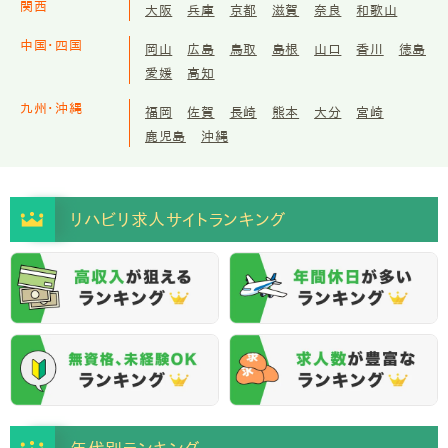
関西
大阪
兵庫
京都
滋賀
奈良
和歌山
中国・四国
岡山
広島
鳥取
島根
山口
香川
徳島
愛媛
高知
九州・沖縄
福岡
佐賀
長崎
熊本
大分
宮崎
鹿児島
沖縄
リハビリ求人サイトランキング