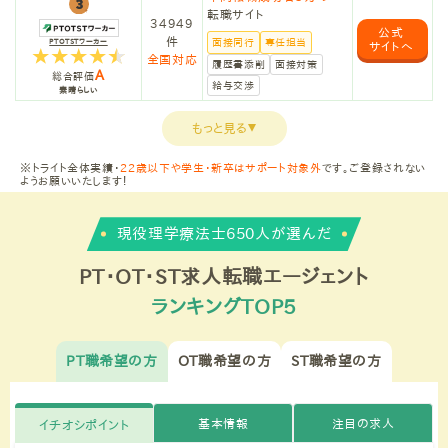
転職サイト
34949
公式
件
面接同行
専任担当
PTOTSTワーカー
サイトへ
全国対応
履歴書添削
面接対策
A
総合評価
給与交渉
素晴らしい
もっと見る
▼
※トライト全体実績・
22歳以下や学生・新卒はサポート対象外
です。ご登録されない
ようお願いいたします！
現役理学療法士650人が選んだ
PT・OT・ST求人転職エージェント
ランキングTOP5
PT職希望の方
OT職希望の方
ST職希望の方
基本情報
注目の求人
イチオシポイント