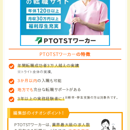
PTOTSTワーカー
の特徴
年間転職成功者3万人越えの実績
※トライト全体の実績。
3か月以内
の入職も可能
地方でも
充分な転職サポートがある
※新卒・学生支援の方は対象外です。
3年以上の実務経験者に！
編集部のイチオシポイント！
PTOTSTワーカーは、
業界最大級の求人数