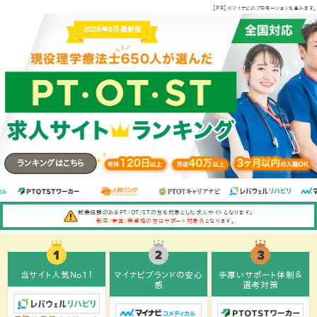
【PR】
PT・OT・ST求人サイトランキン
※マイナビのプロモーションを含みます。
2026年8月
最新版
ランキングはこちら
就業経験のあるPT/OT/STの方を対象とした求人サイトとなります。
新卒/学生/無資格の方はサポート対象外
となります。
当サイト人気No1！
マイナビブランドの安心
手厚いサポート体制＆
感
選考対策