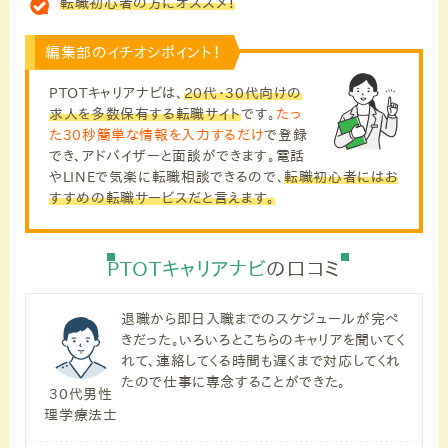
転職初心者の方にオススメ！
編集部のイチオシポイント！
PTOTキャリアナビは、
20代・30代向けの
求人を多数保有する転職サイト
です。
たっ
た30秒簡単な情報を入力するだけ
で登録
でき、アドバイザーと面談ができます。
電話
やLINEで気楽に転職相談できる
ので、
転職初心者にはお
すすめの転職サービスだと言えます。
PTOTキャリアナビ
の口コミ
退職から即日入職までのスケジュールが完ぺ
きだった。いろいろとこちらのキャリアを聞いてく
れて、連絡してくる時間も遅くまで対応してくれ
たので仕事に専念することができた。
30代男性
理学療法士