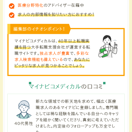
医療分野特化
のアドバイザー在籍中
求人の内部情報を知りたい方におすすめ！
編集部のイチオシポイント！
マイナビコメディカルは、
40年以上転職実
績を持つ
大手転職支援会社が運営する転
職サイトです。
独占求人が豊富
で、
多彩な
求人検索機能も備えている
ので、
あなたに
ピッタリな求人が見つかることでしょう。
マイナビコメディカル
の口コミ
新たな領域での新天地を求めて、幅広く医療
職求人のあるマイナビに登録しました。専門職
としては稀な経験を踏んでいる自分へのキャリ
アを細かく聞いてくださり、真剣に考えていただ
40代男性
けました。内定後のフォローアップも万全でし