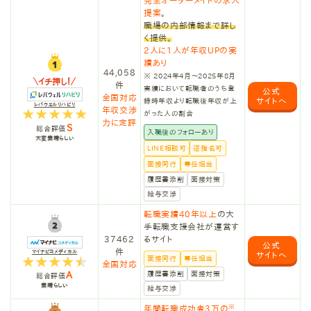
完全オーダーメイドの求人
提案
。
職場の内部情報まで詳し
く提供。
2人に1人が年収UPの実
績あり
44,058
※ 2024年4月〜2025年8月
イチ押し！
件
実績において転職者のうち登
公式
全国対応
サイトへ
録時年収より転職後年収が上
レバウェルリハビリ
年収交渉
がった人の割合
力に定評
S
総合評価
入職後のフォローあり
大変素晴らしい
LINE相談可
逆指名可
面接同行
専任担当
履歴書添削
面接対策
給与交渉
転職実績40年以上
の大
手転職支援会社が運営す
37462
るサイト
公式
件
マイナビコメディカル
サイトへ
面接同行
専任担当
全国対応
A
履歴書添削
面接対策
総合評価
素晴らしい
給与交渉
※
年間転職成功者3万の