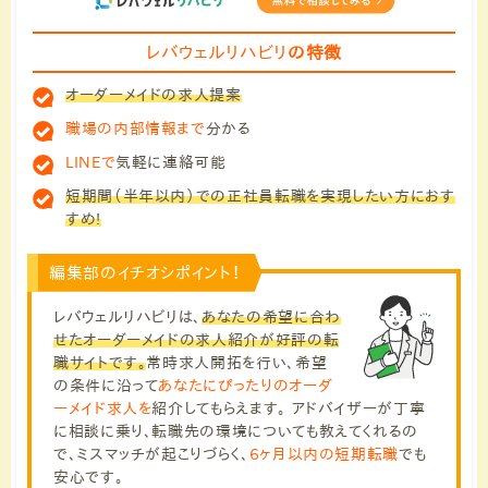
レバウェルリハビリ
の特徴
オーダーメイドの求人提案
職場の内部情報まで
分かる
LINEで
気軽に連絡可能
短期間（半年以内）での正社員転職を実現したい方におす
すめ!
編集部のイチオシポイント！
レバウェルリハビリは、
あなたの希望に合わ
せたオーダーメイドの求人紹介が好評の転
職サイトです。
常時求人開拓を行い、希望
の条件に沿って
あなたにぴったりのオーダ
ーメイド求人を
紹介してもらえます。 アドバイザーが丁寧
に相談に乗り、転職先の環境についても教えてくれるの
で、ミスマッチが起こりづらく、
6ヶ月以内の短期転職
でも
安心です。